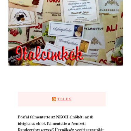
TELEX
Pósfai felmentette az NKOH elnökét, az új
ideiglenes elnök felmentette a Nemzeti
Rendezvényszervező Ügynökség vezérigazgatóját