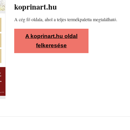
koprinart.hu
A cég fő oldala, ahol a teljes termékpaletta megtalálható.
A koprinart.hu oldal
felkeresése