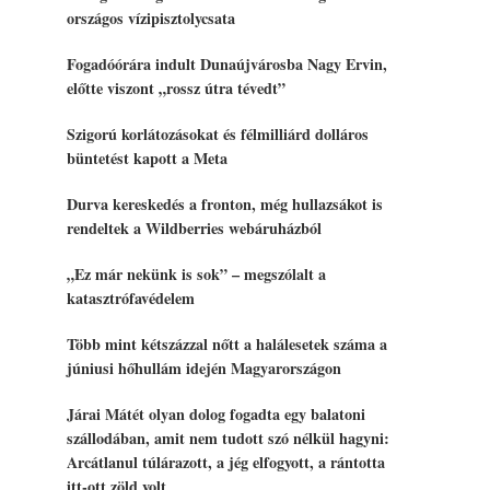
országos vízipisztolycsata
Fogadóórára indult Dunaújvárosba Nagy Ervin,
előtte viszont „rossz útra tévedt”
Szigorú korlátozásokat és félmilliárd dolláros
büntetést kapott a Meta
Durva kereskedés a fronton, még hullazsákot is
rendeltek a Wildberries webáruházból
„Ez már nekünk is sok” – megszólalt a
katasztrófavédelem
Több mint kétszázzal nőtt a halálesetek száma a
júniusi hőhullám idején Magyarországon
Járai Mátét olyan dolog fogadta egy balatoni
szállodában, amit nem tudott szó nélkül hagyni:
Arcátlanul túlárazott, a jég elfogyott, a rántotta
itt-ott zöld volt