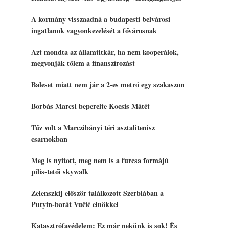
A kormány visszaadná a budapesti belvárosi
ingatlanok vagyonkezelését a fővárosnak
Azt mondta az államtitkár, ha nem kooperálok,
megvonják tőlem a finanszírozást
Baleset miatt nem jár a 2-es metró egy szakaszon
Borbás Marcsi beperelte Kocsis Mátét
Tűz volt a Marczibányi téri asztalitenisz
csarnokban
Meg is nyitott, meg nem is a furcsa formájú
pilis-tetői skywalk
Zelenszkij először találkozott Szerbiában a
Putyin-barát Vučić elnökkel
Katasztrófavédelem: Ez már nekünk is sok! És