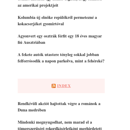
az amerikai projektjeit
Kolumbia új elnöke repülőkről permetezné a
kokacserjéket gyomirtóval
Agyonvert egy osztrák férfit egy 18 éves magyar
fiú Ausztriában
A fekete autók utastere tényleg sokkal jobban
felforrósodik a napon parkolva, mint a fehéreké?
INDEX
Rendkívüli akciót hajtottak végre a románok a
Duna medrében
Mindenki megnyugodhat, nem marad el a
tömegszerűségi rekordkísérletként meghirdetett