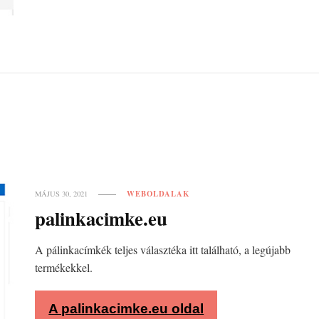
WEBOLDALAK
MÁJUS 30, 2021
palinkacimke.eu
A pálinkacímkék teljes választéka itt található, a legújabb
termékekkel.
A palinkacimke.eu oldal