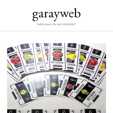
garayweb
Indulj innen, ha már idetaláltál!