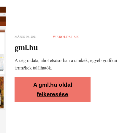
WEBOLDALAK
MÁJUS 30, 2021
gml.hu
A cég oldala, ahol elsősorban a címkék, egyéb grafikai
termékek találhatók.
A gml.hu oldal
felkeresése