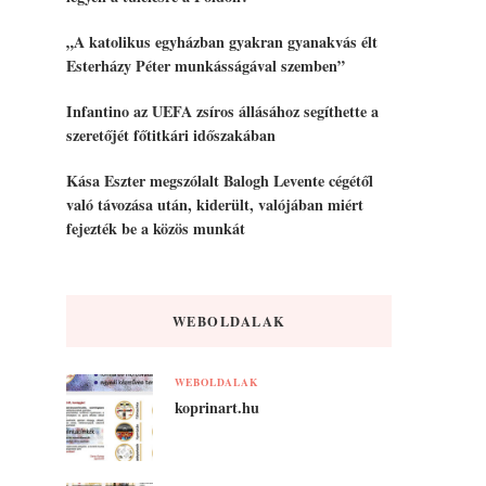
„A katolikus egyházban gyakran gyanakvás élt
Esterházy Péter munkásságával szemben”
Infantino az UEFA zsíros állásához segíthette a
szeretőjét főtitkári időszakában
Kása Eszter megszólalt Balogh Levente cégétől
való távozása után, kiderült, valójában miért
fejezték be a közös munkát
WEBOLDALAK
WEBOLDALAK
koprinart.hu