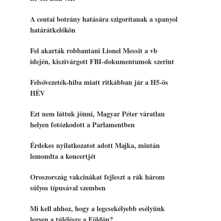
A ceutai botrány hatására szigorítanak a spanyol
határátkelőkön
Fel akarták robbantani Lionel Messit a vb
idején, kiszivárgott FBI-dokumentumok szerint
Felsővezeték-hiba miatt ritkábban jár a H5-ös
HÉV
Ezt nem láttuk jönni, Magyar Péter váratlan
helyen fotózkodott a Parlamentben
Érdekes nyilatkozatot adott Majka, miután
lemondta a koncertjét
Oroszország vakcinákat fejleszt a rák három
súlyos típusával szemben
Mi kell ahhoz, hogy a legcsekélyebb esélyünk
legyen a túlélésre a Földön?