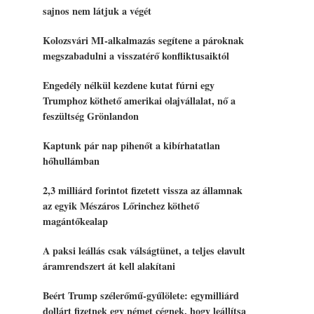
sajnos nem látjuk a végét
Kolozsvári MI-alkalmazás segítene a pároknak
megszabadulni a visszatérő konfliktusaiktól
Engedély nélkül kezdene kutat fúrni egy
Trumphoz köthető amerikai olajvállalat, nő a
feszültség Grönlandon
Kaptunk pár nap pihenőt a kibírhatatlan
hőhullámban
2,3 milliárd forintot fizetett vissza az államnak
az egyik Mészáros Lőrinchez köthető
magántőkealap
A paksi leállás csak válságtünet, a teljes elavult
áramrendszert át kell alakítani
Beért Trump szélerőmű-gyűlölete: egymilliárd
dollárt fizetnek egy német cégnek, hogy leállítsa